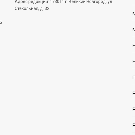
Адрес редакции: 173011 г. Великий Новгород, ул.
Стекольная, д. 32
й
М
Н
Н