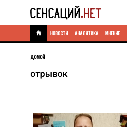
Skip
to
content
СЕНСАЦИЙ.НЕТ
Не дай новостям себя обмануть!
НОВОСТИ
АНАЛИТИКА
МНЕНИЕ
ДОМОЙ
отрывок