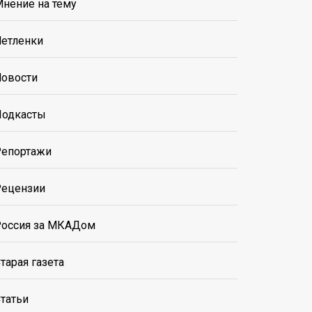
нение на тему
етленки
овости
Подкасты
Репортажи
Рецензии
Россия за МКАДом
тарая газета
татьи