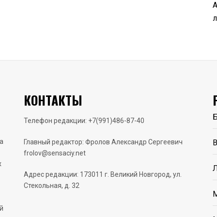
А
л
КОНТАКТЫ
Б
Телефон редакции: +7(991)486-87-40
а
Главный редактор: Фролов Александр Сергеевич
В
frolov@sensaciy.net
х
Адрес редакции: 173011 г. Великий Новгород, ул.
Стекольная, д. 32
й